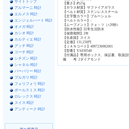
サイトトップ
【重さ】約25g
アルマーニ 時計
【ガラス材質】サファイアガラス
【ベルト材質】ステンレススチール
エルメス 時計
【文字盤カラー】ブルーシェル
エンジェルハート 時計
【ベルトカラー】-
【ムーブメント】クォ－ツ（±20秒）
オメガ 時計
【防水性能】日常生活防水
カシオ 時計
【保障期間】2年
【生産国】スイス
カルティエ 時計
【定価】131,250円
グッチ 時計
【ＪＡＮコード】4997236982001
【型番】YA039540
コーチ 時計
【付属品】専用ボックス、保証書、取扱説
シチズン 時計
備 考: 2ダイアモンド
シャネル 時計
バーバリー 時計
ブルガリ 時計
フォリフォリ 時計
ポールスミス 時計
ロレックス 時計
スイス 時計
アンティーク 時計