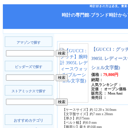
時計好きの方は必見。豊富
時計の専門館-ブランド時計か
アマゾンで探す
【GUCCI：グッ
3905L レディー
ビッダーズで探す
シェル文字盤)
価格：
79,800円
納期：
人気ランキング ：
定価 ： オープン価格
ストアミックスで探す
販売元 ： Mon Ami
発売日 ：
【ケースサイズ】約 12.20 x 34.0mm
【文字盤サイズ】約7 mm x 28mm
【厚さ】約3?5mm
おすすめカテゴリ
【ベルト幅】約6.0 mm
【腕周り】最大 約168 mm