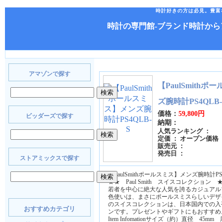
時計好きの方は必見。豊富
時計の専門館-ブランド時計か
アマゾンで探す
【PaulSmith
ズ腕時計PS4QLB-
価格：
59,800円
ビッダーズで探す
納期：
人気ランキング ：
定価 ： オープン価格
販売元 ：
発売日 ：
ストアミックスで探す
【PaulSmithポールスミス】メンズ腕時計PS4
★★ Paul Smith スイスコレクション 
若者を中心に絶大な人気を誇るカジュアル
色使いは、まさにポールスミスらしいデザ
のスイスコレクションは、日本国内での入
おすすめカテゴリ
ンです。プレゼントやギフトにもおすすめ
Item Infomationサイズ（約）直径 45m